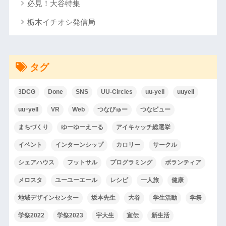
必見！大谷特集
栃木イチオシ発信局
タグ
3DCG
Done
SNS
UU-Circles
uu-yell
uuyell
uuｰyell
VR
Web
つなびゅー
つなビュー
まちづくり
ゆーゆーえーる
アイキャッチ総選挙
イベント
インターンシップ
カロリー
サークル
シェアハウス
フットサル
プログラミング
ボランティア
メロスタ
ユーユーエール
レシピ
一人旅
健康
地域デザインセンター
坂本先生
大谷
学生活動
学祭
学祭2022
学祭2023
宇大生
宣伝
新生活