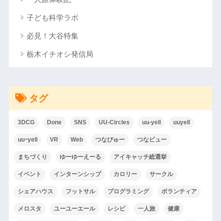
子ども科学ラボ
必見！大谷特集
栃木イチオシ発信局
タグ
3DCG
Done
SNS
UU-Circles
uu-yell
uuyell
uuｰyell
VR
Web
つなびゅー
つなビュー
まちづくり
ゆーゆーえーる
アイキャッチ総選挙
イベント
インターンシップ
カロリー
サークル
シェアハウス
フットサル
プログラミング
ボランティア
メロスタ
ユーユーエール
レシピ
一人旅
健康