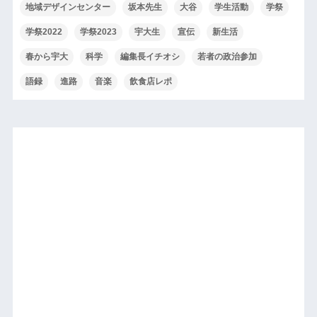
地域デザインセンター
坂本先生
大谷
学生活動
学祭
学祭2022
学祭2023
宇大生
宣伝
新生活
春から宇大
科学
編集長イチオシ
若者の政治参加
語録
進路
音楽
飲食店レポ