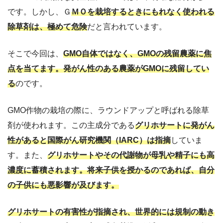
です。しかし、Ｇ
ＭＯを栽培するときにもれなく使われる
除草剤は、極めて危険
だと言われています。
そこで今回は、
GMO自体ではなく、GMOの残留農薬に焦
点を当てます。発がん性のある農薬がGMOに残留してい
る
のです。
GMO作物の栽培の際に、ラウンドアップと呼ばれる除草
剤が使われます。この主成分である
グリホサートに発がん
性があると国際がん研究機関（IARC）は指摘
していま
す。また、
グリホサートやその代謝物が母乳や精子にも高
濃度に蓄積されます。将来子供を授かるのであれば、自分
の子供にも悪影響が及びます。
グリホサートの有害性が指摘され、世界的には規制の動き