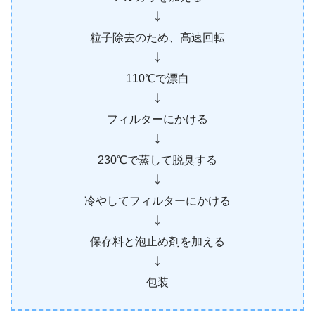
￬
粒子除去のため、高速回転
￬
110℃で漂白
￬
フィルターにかける
￬
230℃で蒸して脱臭する
￬
冷やしてフィルターにかける
￬
保存料と泡止め剤を加える
￬
包装