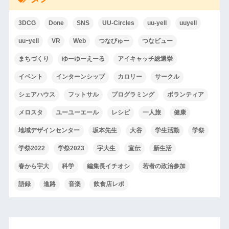
3DCG
Done
SNS
UU-Circles
uu-yell
uuyell
uuｰyell
VR
Web
つなびゅー
つなビュー
まちづくり
ゆーゆーえーる
アイキャッチ総選挙
イベント
インターンシップ
カロリー
サークル
シェアハウス
フットサル
プログラミング
ボランティア
メロスタ
ユーユーエール
レシピ
一人旅
健康
地域デザインセンター
坂本先生
大谷
学生活動
学祭
学祭2022
学祭2023
宇大生
宣伝
新生活
春から宇大
科学
編集長イチオシ
若者の政治参加
語録
進路
音楽
飲食店レポ