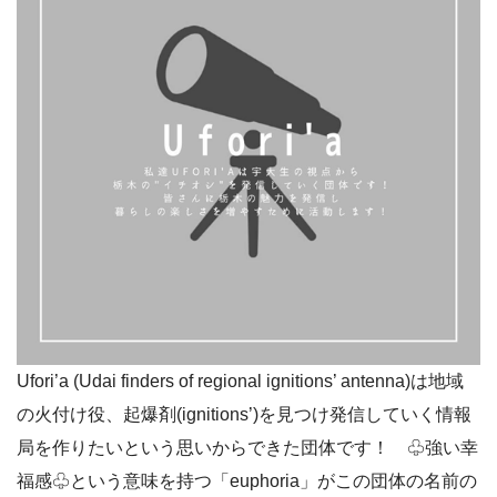
Ufori’a (Udai finders of regional ignitions’ antenna)は地域
の火付け役、起爆剤(ignitions’)を見つけ発信していく情報
局を作りたいという思いからできた団体です！ ♧強い幸
福感♧という意味を持つ「euphoria」がこの団体の名前の