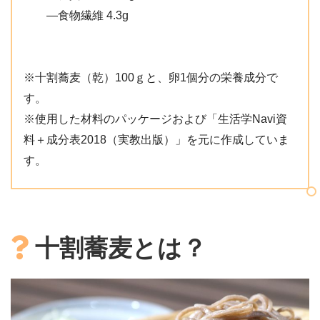
―食物繊維 4.3g
※十割蕎麦（乾）100ｇと、卵1個分の栄養成分で
す。
※使用した材料のパッケージおよび「生活学Navi資
料＋成分表2018（実教出版）」を元に作成していま
す。
十割蕎麦とは？