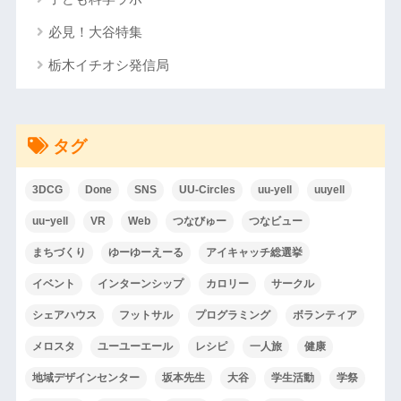
必見！大谷特集
栃木イチオシ発信局
タグ
3DCG
Done
SNS
UU-Circles
uu-yell
uuyell
uuｰyell
VR
Web
つなびゅー
つなビュー
まちづくり
ゆーゆーえーる
アイキャッチ総選挙
イベント
インターンシップ
カロリー
サークル
シェアハウス
フットサル
プログラミング
ボランティア
メロスタ
ユーユーエール
レシピ
一人旅
健康
地域デザインセンター
坂本先生
大谷
学生活動
学祭