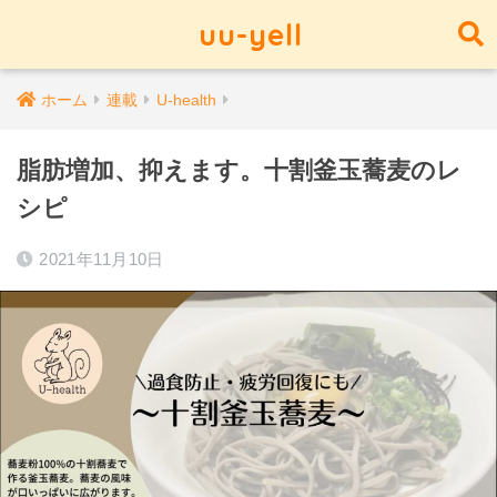
uu-yell
ホーム
連載
U-health
脂肪増加、抑えます。十割釜玉蕎麦のレ
シピ
2021年11月10日