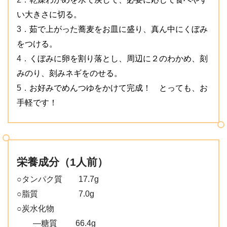
い大きさに切る。
茹で上がった蕎麦をお皿に盛り、真ん中にくぼみ
3．
をつける。
くぼみに卵を割り落とし、周辺に２のわかめ、刻
4．
みのり、刻みネギをのせる。
お好みでめんつゆをかけて完成！ とっても、お
5．
手軽です！
栄養成分
（1人前）
○タンパク質 17.7g
○脂質 7.0g
○炭水化物
―糖質 66.4g