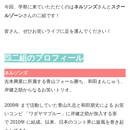
今回、学祭に来ていたただくのは
ネルソンズ
さんと
スクー
ルゾーン
さんの二組です！
皆さん、ぜひお笑いライブに足を運んでください！
二組のプロフィール
ネルソンズ
吉本興業に所属する青山フォール勝ち、和田まんじゅう、
岸健之助からなるお笑いトリオ。
2009年 まで活動していた青山久志と和田朋丈による お笑
いコンビ 「ワダヤマブルー」に岸健之助が加入する形
で 2010年 に結成。以来、日本のコント界に旋風を巻き起