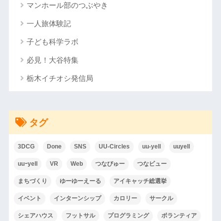
マンホール部のつぶやき
一人旅体験記
子ども科学ラボ
必見！大谷特集
栃木イチオシ発信局
タグ
3DCG
Done
SNS
UU-Circles
uu-yell
uuyell
uuｰyell
VR
Web
つなびゅー
つなビュー
まちづくり
ゆーゆーえーる
アイキャッチ総選挙
イベント
インターンシップ
カロリー
サークル
シェアハウス
フットサル
プログラミング
ボランティア