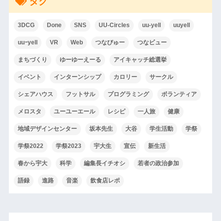
タグ
3DCG
Done
SNS
UU-Circles
uu-yell
uuyell
uuｰyell
VR
Web
つなびゅー
つなビュー
まちづくり
ゆーゆーえーる
アイキャッチ総選挙
イベント
インターンシップ
カロリー
サークル
シェアハウス
フットサル
プログラミング
ボランティア
メロスタ
ユーユーエール
レシピ
一人旅
健康
地域デザインセンター
坂本先生
大谷
学生活動
学祭
学祭2022
学祭2023
宇大生
宣伝
新生活
春から宇大
科学
編集長イチオシ
若者の政治参加
語録
進路
音楽
飲食店レポ