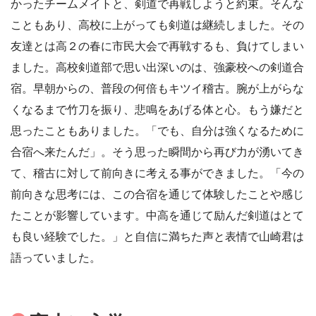
かったチームメイトと、剣道で再戦しようと約束。そんな
こともあり、高校に上がっても剣道は継続しました。その
友達とは高２の春に市民大会で再戦するも、負けてしまい
ました。高校剣道部で思い出深いのは、強豪校への剣道合
宿。早朝からの、普段の何倍もキツイ稽古。腕が上がらな
くなるまで竹刀を振り、悲鳴をあげる体と心。もう嫌だと
思ったこともありました。「でも、自分は強くなるために
合宿へ来たんだ」。そう思った瞬間から再び力が湧いてき
て、稽古に対して前向きに考える事ができました。「今の
前向きな思考には、この合宿を通じて体験したことや感じ
たことが影響しています。中高を通じて励んだ剣道はとて
も良い経験でした。」と自信に満ちた声と表情で山崎君は
語っていました。